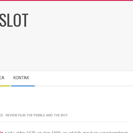
EA
KONTAK
D:
REVIEW FILM THE PEBBLE AND THE BOY
is
pada akhir 1970-an dan 1980-an adalah gerakan yang berpikiran