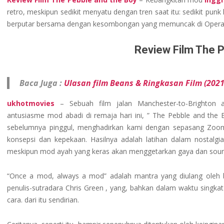
ONLINE
retro, meskipun sedikit menyatu dengan tren saat itu: sedikit pu
GACOR
berputar bersama dengan kesombongan yang memuncak di Opera r
DAN
Review Film The P
TERPERCAYA
Baca Juga :
Ulasan film Beans & Ringkasan Film (2021
ukhotmovies
– Sebuah film jalan Manchester-to-Brighton
antusiasme mod abadi di remaja hari ini, ” The Pebble and th
sebelumnya pinggul, menghadirkan kami dengan sepasang Zoo
konsepsi dan kepekaan. Hasilnya adalah latihan dalam nostalgia 
meskipun mod ayah yang keras akan menggetarkan gaya dan soun
“Once a mod, always a mod” adalah mantra yang diulang oleh ba
penulis-sutradara Chris Green , yang, bahkan dalam waktu singkat 
cara. dari itu sendirian.