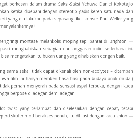
ngat berkesan dalam drama Saksi-Saksi Yehuwa Daniel Kokotajlo
n ketika dibebani dengan stereotip gadis-keren satu nada dari
perti yang dia lakukan pada sepasang tiket konser Paul Weller yang
a menyalahkannya?
engiringi montase melankolis moping tepi pantai di Brighton —
asti menghabiskan sebagian dari anggaran indie sederhana ini.
k bisa mengatakan itu bukan uang yang dihabiskan dengan baik.
ng sama sekali tidak dapat dikenali oleh non-acolytes – ditambah
ahwa film ini hanya memberi basa-basi pada budaya anak muda.)
g tidak pernah menyerah pada sensasi aspal terbuka, dengan kuda
yangga berpose di adegan demi adegan.
lot twist yang terlambat dan diselesaikan dengan cepat, tetapi
eperti skuter mod berakses penuh, itu dihiasi dengan kaca spion —