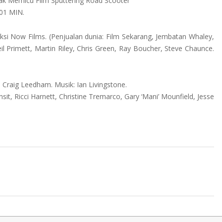
dak Memicu Film Sputtering Road Scooter
101 MIN.
duksi Now Films. (Penjualan dunia: Film Sekarang, Jembatan Whaley,
il Primett, Martin Riley, Chris Green, Ray Boucher, Steve Chaunce.
: Craig Leedham. Musik: Ian Livingstone.
, Ricci Harnett, Christine Tremarco, Gary ‘Mani’ Mounfield, Jesse