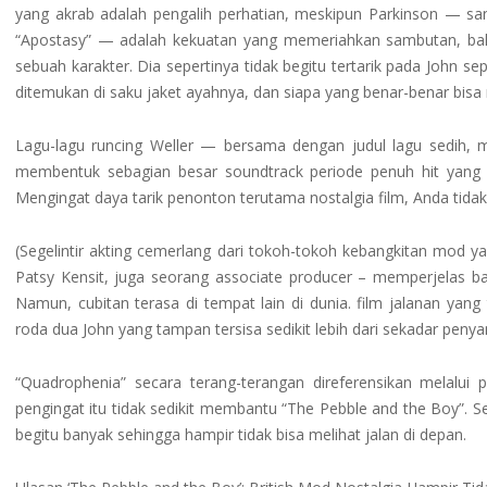
yang akrab adalah pengalih perhatian, meskipun Parkinson — sa
“Apostasy” — adalah kekuatan yang memeriahkan sambutan, bahka
sebuah karakter. Dia sepertinya tidak begitu tertarik pada John se
ditemukan di saku jaket ayahnya, dan siapa yang benar-benar bis
Lagu-lagu runcing Weller — bersama dengan judul lagu sedih, m
membentuk sebagian besar soundtrack periode penuh hit yang p
Mengingat daya tarik penonton terutama nostalgia film, Anda tida
(Segelintir akting cemerlang dari tokoh-tokoh kebangkitan mod ya
Patsy Kensit, juga seorang associate producer – memperjelas b
Namun, cubitan terasa di tempat lain di dunia. film jalanan yan
roda dua John yang tampan tersisa sedikit lebih dari sekadar pen
“Quadrophenia” secara terang-terangan direferensikan melalui p
pengingat itu tidak sedikit membantu “The Pebble and the Boy”. S
begitu banyak sehingga hampir tidak bisa melihat jalan di depan.