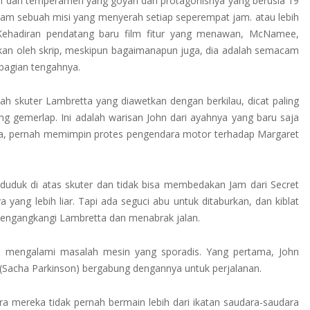
nan dan temperamen yang goyah dari protagonisnya yang berusia 19
lam sebuah misi yang menyerah setiap seperempat jam. atau lebih
 Kehadiran pendatang baru film fitur yang menawan, McNamee,
kan oleh skrip, meskipun bagaimanapun juga, dia adalah semacam
bagian tengahnya.
alah skuter Lambretta yang diawetkan dengan berkilau, dicat paling
ang gemerlap. Ini adalah warisan John dari ayahnya yang baru saja
dnya, pernah memimpin protes pengendara motor terhadap Margaret
 duduk di atas skuter dan tidak bisa membedakan Jam dari Secret
 yang lebih liar. Tapi ada seguci abu untuk ditaburkan, dan kiblat
mengangkangi Lambretta dan menabrak jalan.
a mengalami masalah mesin yang sporadis. Yang pertama, John
 (Sacha Parkinson) bergabung dengannya untuk perjalanan.
 mereka tidak pernah bermain lebih dari ikatan saudara-saudara