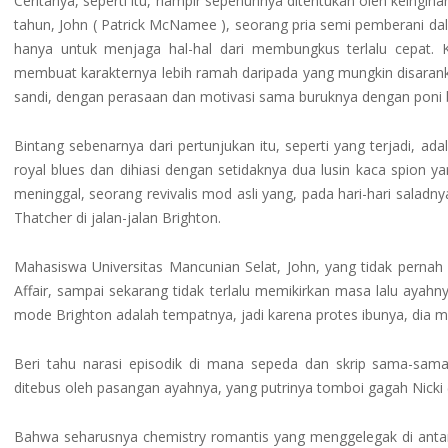
Ceritanya, seperti itu, hampir sepenuhnya ditentukan oleh keingi
tahun, John ( Patrick McNamee ), seorang pria semi pemberani da
hanya untuk menjaga hal-hal dari membungkus terlalu cepat.
membuat karakternya lebih ramah daripada yang mungkin disaran
sandi, dengan perasaan dan motivasi sama buruknya dengan poni 
Bintang sebenarnya dari pertunjukan itu, seperti yang terjadi, ad
royal blues dan dihiasi dengan setidaknya dua lusin kaca spion y
meninggal, seorang revivalis mod asli yang, pada hari-hari sala
Thatcher di jalan-jalan Brighton.
Mahasiswa Universitas Mancunian Selat, John, yang tidak pernah
Affair, sampai sekarang tidak terlalu memikirkan masa lalu ayahnya
mode Brighton adalah tempatnya, jadi karena protes ibunya, dia 
Beri tahu narasi episodik di mana sepeda dan skrip sama-sam
ditebus oleh pasangan ayahnya, yang putrinya tomboi gagah Nicki
Bahwa seharusnya chemistry romantis yang menggelegak di antara