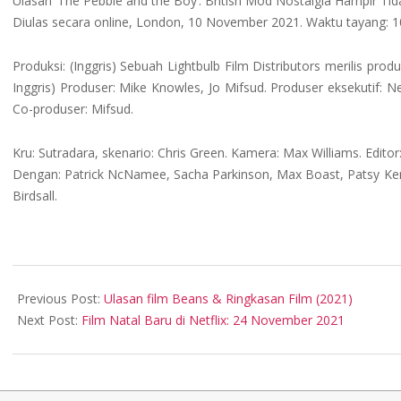
Ulasan ‘The Pebble and the Boy’: British Mod Nostalgia Hampir Ti
Diulas secara online, London, 10 November 2021. Waktu tayang: 
Produksi: (Inggris) Sebuah Lightbulb Film Distributors merilis pro
Inggris) Produser: Mike Knowles, Jo Mifsud. Produser eksekutif: Ne
Co-produser: Mifsud.
Kru: Sutradara, skenario: Chris Green. Kamera: Max Williams. Editor
Dengan: Patrick NcNamee, Sacha Parkinson, Max Boast, Patsy Kensit
Birdsall.
2021-
11-
Previous Post:
Ulasan film Beans & Ringkasan Film (2021)
18
Next Post:
Film Natal Baru di Netflix: 24 November 2021