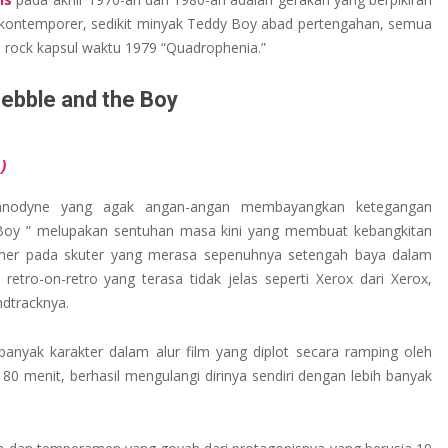
nk kontemporer, sedikit minyak Teddy Boy abad pertengahan, semua
ock kapsul waktu 1979 “Quadrophenia.”
ebble and the Boy
)
 anodyne yang agak angan-angan membayangkan ketegangan
e Boy ” melupakan sentuhan masa kini yang membuat kebangkitan
mer pada skuter yang merasa sepenuhnya setengah baya dalam
retro-on-retro yang terasa tidak jelas seperti Xerox dari Xerox,
dtracknya.
nyak karakter dalam alur film yang diplot secara ramping oleh
80 menit, berhasil mengulangi dirinya sendiri dengan lebih banyak