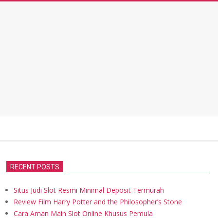
RECENT POSTS
Situs Judi Slot Resmi Minimal Deposit Termurah
Review Film Harry Potter and the Philosopher’s Stone
Cara Aman Main Slot Online Khusus Pemula