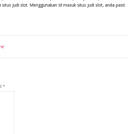
tus judi slot. Menggunakan Id masuk situs judi slot, anda pasti
one
ed
*