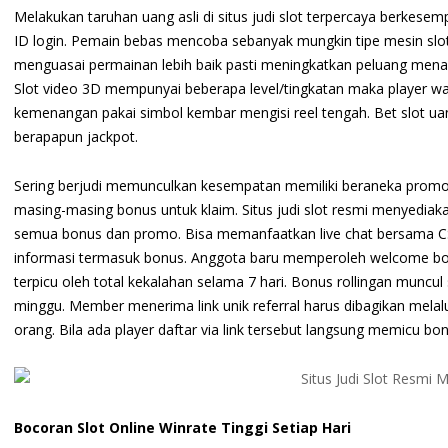
Melakukan taruhan uang asli di situs judi slot terpercaya berkes
ID login. Pemain bebas mencoba sebanyak mungkin tipe mesin slot 
menguasai permainan lebih baik pasti meningkatkan peluang menan
Slot video 3D mempunyai beberapa level/tingkatan maka player wa
kemenangan pakai simbol kembar mengisi reel tengah. Bet slot uang
berapapun jackpot.
Sering berjudi memunculkan kesempatan memiliki beraneka promos
masing-masing bonus untuk klaim. Situs judi slot resmi menyediak
semua bonus dan promo. Bisa memanfaatkan live chat bersama CS
informasi termasuk bonus. Anggota baru memperoleh welcome bonus 
terpicu oleh total kekalahan selama 7 hari. Bonus rollingan muncu
minggu. Member menerima link unik referral harus dibagikan mela
orang. Bila ada player daftar via link tersebut langsung memicu bonu
Bocoran Slot Online Winrate Tinggi Setiap Hari