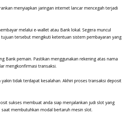
isarankan menyiapkan jaringan internet lancar mencegah terjadi
embayar melalui e-wallet atau Bank lokal. Segera muncul
ng tujuan tersebut mengikuti ketentuan sistem pembayaran yang
kening Bank pemain. Pastikan menggunakan rekening atas nama
ar mengkonfirmasi transaksi.
 yakin tidak terdapat kesalahan. Akhiri proses transaksi deposit
eposit sukses membuat anda siap menjalankan judi slot yang
ukan saat membutuhkan modal bertaruh mesin slot.