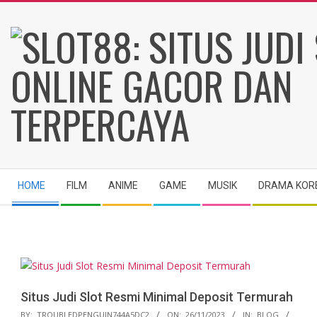
Skip
to
content
SLOT88:
Secondary
SITUS
HOME
FILM
ANIME
GAME
MUSIK
DRAMA KOR
Navigation
Menu
JUDI
SLOT
Situs Judi Slot Resmi Minimal Deposit Termurah
2023-
BY:
TROUBLEDPENGUIN744A5DC2
ON:
26/11/2023
IN:
BLOG