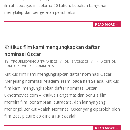
ilmiah sebagus ini selama 20 tahun. Lupakan bangunan
mengkilap dan pengejaran penuh aksi –
READ MORE →
Kritikus film kami mengungkapkan daftar
nominasi Oscar
2023-
BY:
TROUBLEDPENGUIN744A5DC2
ON:
31/03/2023
IN:
AGEN IDN
POKER
WITH:
0 COMMENTS
03-
Kritikus film kami mengungkapkan daftar nominasi Oscar –
31
Menjelang nominasi Akademi resmi pada hari Selasa. Kritikus
film kami mengungkapkan daftar nominasi Oscar
ukhotmovies.com – kritikus Pengamat dan penulis film
memilih film, penampilan, sutradara, dan lainnya yang
menonjol.Berikut Adalah Nominasi Oscar yang diperoleh oleh
film Best picture epik India RRR adalah
READ MORE →