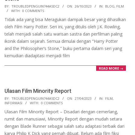
2023-
BY:
TROUBLEDPENGUIN744A5DC2
ON:
26/10/2023
IN:
BLOG
,
FILM
WITH:
0 COMMENTS
10-
Tidak ada yang bisa Meragukan dampak besar yang dihasilkan
26
oleh Film Harry Potter. Seri ini, yang ditulis oleh J.K. Rowling,
telah menjadi salah satu warisan sastra dan perfilman paling
ikonik dalam sejarah. Semua dimulai dengan “Harry Potter
and the Philosopher’s Stone,” buku pertama dalam seri yang
kemudian diadaptasi menjadi film
READ MORE →
Ulasan Film Minority Report
2023-
BY:
TROUBLEDPENGUIN744A5DC2
ON:
27/04/2023
IN:
FILM
,
INFORMASI
WITH:
0 COMMENTS
04-
Ulasan Film Minority Report – Disadari dengan cemerlang,
27
rumit dan manusiawi, Minority Report dengan mudah setara
dengan Blade Runner sebagai salah satu adaptasi terbaik dari
karya Philip K Dick yang pernah dibuat. Belum ada film fiksi