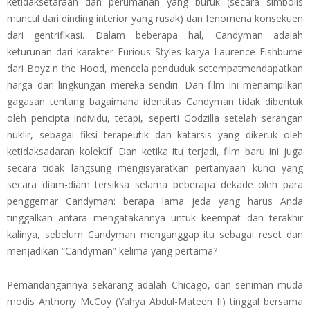
ketidaksetaraan dan perumahan yang buruk (secara simbolis
muncul dari dinding interior yang rusak) dan fenomena konsekuen
dari gentrifikasi. Dalam beberapa hal, Candyman adalah
keturunan dari karakter Furious Styles karya Laurence Fishburne
dari Boyz n the Hood, mencela penduduk setempatmendapatkan
harga dari lingkungan mereka sendiri. Dan film ini menampilkan
gagasan tentang bagaimana identitas Candyman tidak dibentuk
oleh pencipta individu, tetapi, seperti Godzilla setelah serangan
nuklir, sebagai fiksi terapeutik dan katarsis yang dikeruk oleh
ketidaksadaran kolektif. Dan ketika itu terjadi, film baru ini juga
secara tidak langsung mengisyaratkan pertanyaan kunci yang
secara diam-diam tersiksa selama beberapa dekade oleh para
penggemar Candyman: berapa lama jeda yang harus Anda
tinggalkan antara mengatakannya untuk keempat dan terakhir
kalinya, sebelum Candyman menganggap itu sebagai reset dan
menjadikan “Candyman” kelima yang pertama?
Pemandangannya sekarang adalah Chicago, dan seniman muda
modis Anthony McCoy (Yahya Abdul-Mateen II) tinggal bersama