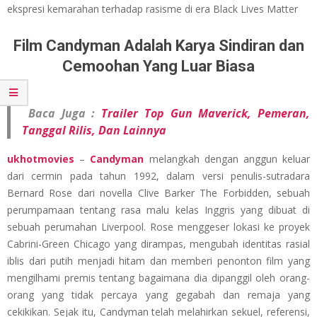
GACOR
ekspresi kemarahan terhadap rasisme di era Black Lives Matter
DAN
Film Candyman Adalah Karya Sindiran dan
Cemoohan Yang Luar Biasa
TERPERCAYA
Baca Juga :
Trailer Top Gun Maverick, Pemeran,
Tanggal Rilis, Dan Lainnya
ukhotmovies
–
Candyman
melangkah dengan anggun keluar
dari cermin pada tahun 1992, dalam versi penulis-sutradara
Bernard Rose dari novella Clive Barker The Forbidden, sebuah
perumpamaan tentang rasa malu kelas Inggris yang dibuat di
sebuah perumahan Liverpool. Rose menggeser lokasi ke proyek
Cabrini-Green Chicago yang dirampas, mengubah identitas rasial
iblis dari putih menjadi hitam dan memberi penonton film yang
mengilhami premis tentang bagaimana dia dipanggil oleh orang-
orang yang tidak percaya yang gegabah dan remaja yang
cekikikan. Sejak itu, Candyman telah melahirkan sekuel, referensi,