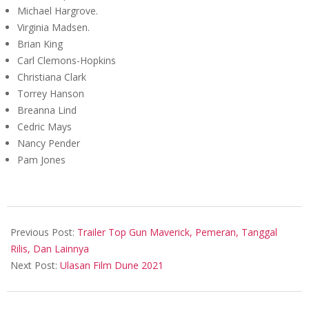
Michael Hargrove.
Virginia Madsen.
Brian King
Carl Clemons-Hopkins
Christiana Clark
Torrey Hanson
Breanna Lind
Cedric Mays
Nancy Pender
Pam Jones
2021-
09-
Previous Post:
Trailer Top Gun Maverick, Pemeran, Tanggal
01
Rilis, Dan Lainnya
Next Post:
Ulasan Film Dune 2021