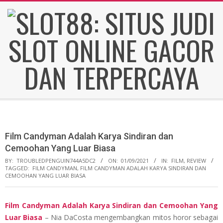
Skip
to
content
SLOT88:
Secondary
SITUS
Navigation
Menu
Film Candyman Adalah Karya Sindiran dan
JUDI
Cemoohan Yang Luar Biasa
BY:
TROUBLEDPENGUIN744A5DC2
ON:
01/09/2021
IN:
FILM
,
REVIEW
TAGGED:
FILM CANDYMAN
,
FILM CANDYMAN ADALAH KARYA SINDIRAN DAN
SLOT
CEMOOHAN YANG LUAR BIASA
ONLINE
Film Candyman Adalah Karya Sindiran dan Cemoohan Yang
Luar Biasa
– Nia DaCosta mengembangkan mitos horor sebagai