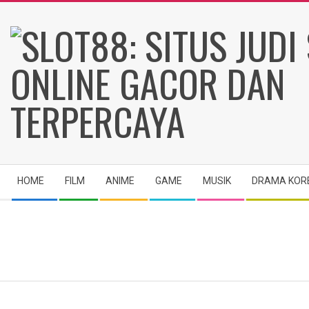
Skip
to
content
SLOT88:
Secondary
SITUS
HOME
FILM
ANIME
GAME
MUSIK
DRAMA KOR
Navigation
Menu
JUDI
SLOT