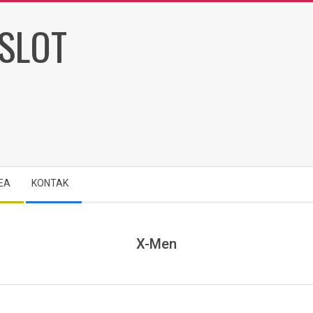
EA
KONTAK
X-Men