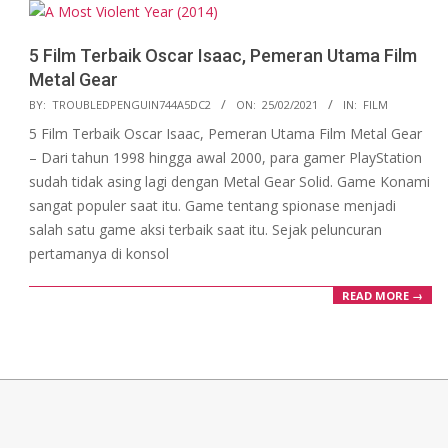
ONLINE
GACOR
5 Film Terbaik Oscar Isaac, Pemeran Utama Film
Metal Gear
DAN
2021-
BY:
TROUBLEDPENGUIN744A5DC2
ON:
25/02/2021
IN:
FILM
02-
5 Film Terbaik Oscar Isaac, Pemeran Utama Film Metal Gear
TERPERCAYA
25
– Dari tahun 1998 hingga awal 2000, para gamer PlayStation
sudah tidak asing lagi dengan Metal Gear Solid. Game Konami
sangat populer saat itu. Game tentang spionase menjadi
salah satu game aksi terbaik saat itu. Sejak peluncuran
pertamanya di konsol
READ MORE →