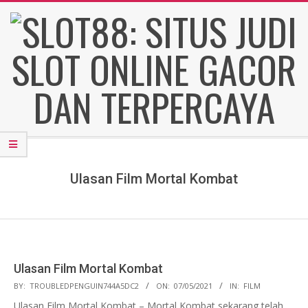
Skip
to
content
SLOT88:
Secondary
SITUS
Navigation
Menu
Ulasan Film Mortal Kombat
JUDI
SLOT
Ulasan Film Mortal Kombat
ONLINE
2021-
BY:
TROUBLEDPENGUIN744A5DC2
ON:
07/05/2021
IN:
FILM
05-
Ulasan Film Mortal Kombat – Mortal Kombat sekarang telah