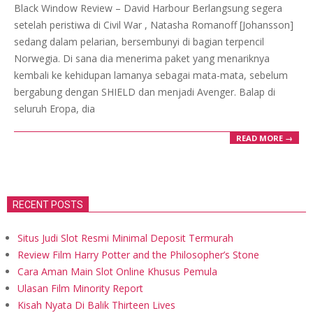
GACOR
Black Window Review – David Harbour Berlangsung segera
08
setelah peristiwa di Civil War , Natasha Romanoff [Johansson]
DAN
sedang dalam pelarian, bersembunyi di bagian terpencil
Norwegia. Di sana dia menerima paket yang menariknya
kembali ke kehidupan lamanya sebagai mata-mata, sebelum
TERPERCAYA
bergabung dengan SHIELD dan menjadi Avenger. Balap di
seluruh Eropa, dia
READ MORE →
RECENT POSTS
Situs Judi Slot Resmi Minimal Deposit Termurah
Review Film Harry Potter and the Philosopher’s Stone
Cara Aman Main Slot Online Khusus Pemula
Ulasan Film Minority Report
Kisah Nyata Di Balik Thirteen Lives