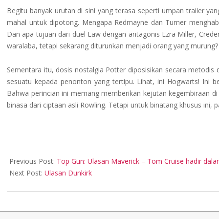
Begitu banyak urutan di sini yang terasa seperti umpan trailer ya
mahal untuk dipotong. Mengapa Redmayne dan Turner menghabisk
Dan apa tujuan dari duel Law dengan antagonis Ezra Miller, Crede
waralaba, tetapi sekarang diturunkan menjadi orang yang murung?
Sementara itu, dosis nostalgia Potter diposisikan secara metodis 
sesuatu kepada penonton yang tertipu. Lihat, ini Hogwarts! Ini b
Bahwa perincian ini memang memberikan kejutan kegembiraan di 
binasa dari ciptaan asli Rowling. Tetapi untuk binatang khusus ini, 
2022-
06-
Previous Post:
Top Gun: Ulasan Maverick – Tom Cruise hadir dala
23
Next Post:
Ulasan Dunkirk