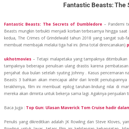
ONLINE
Fantastic Beasts: The
GACOR
DAN
Fantastic Beasts: The Secrets of Dumbledore
– Pandemi tel
Beasts mungkin terbukti menjadi korban terbesarnya hingga saat in
kedua, The Crimes of Grindelwald tahun 2018 yang sangat sub-fanta
TERPERCAYA
membuat membajak melalui tiga hal ini. (lima total direncanakan)
ukhotmovies
– Tetapi malapetaka yang tampaknya ditimbulkan 
tampaknya beberapa penulisan ulang drastis karena pembatasan
penjahat dua bulan setelah syuting Johnny . Kasus pencemaran 
Beasts 3 bahkan akan mencapai akhir dari kredit penutupannya 
terakhirnya, film ini membuat epilog taruhan-lindung nilai di 
mereka akan diminta untuk bekerja sama lagi. Agaknya penjualan 
Baca Juga :
Top Gun: Ulasan Maverick Tom Cruise hadir dala
Penulis yang dikreditkan adalah JK Rowling dan Steve Kloves, ya
Rowling untuk layar, tetapi film ini kehilangan kehangatan, kil