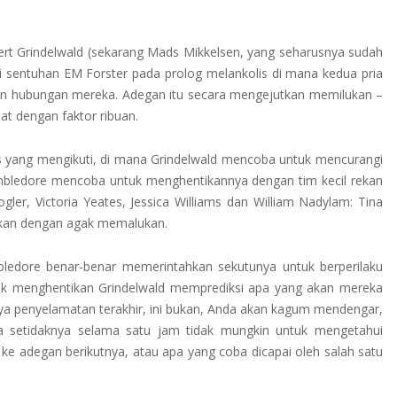
ert Grindelwald (sekarang Mads Mikkelsen, yang seharusnya sudah
ri sentuhan EM Forster pada prolog melankolis di mana kedua pria
ran hubungan mereka. Adegan itu secara mengejutkan memilukan –
at dengan faktor ribuan.
uas yang mengikuti, di mana Grindelwald mencoba untuk mencurangi
bledore mencoba untuk menghentikannya dengan tim kecil rekan
ler, Victoria Yeates, Jessica Williams dan William Nadylam: Tina
ngkan dengan agak memalukan.
mbledore benar-benar memerintahkan sekutunya untuk berperilaku
tuk menghentikan Grindelwald memprediksi apa yang akan mereka
paya penyelamatan terakhir, ini bukan, Anda akan kagum mendengar,
 setidaknya selama satu jam tidak mungkin untuk mengetahui
e adegan berikutnya, atau apa yang coba dicapai oleh salah satu