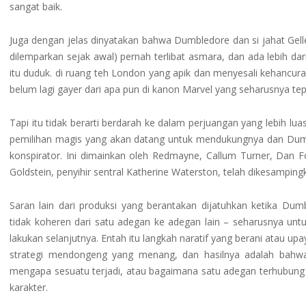
sangat baik.
Juga dengan jelas dinyatakan bahwa Dumbledore dan si jahat Gell
dilemparkan sejak awal) pernah terlibat asmara, dan ada lebih da
itu duduk. di ruang teh London yang apik dan menyesali kehancu
belum lagi gayer dari apa pun di kanon Marvel yang seharusnya tep
Tapi itu tidak berarti berdarah ke dalam perjuangan yang lebih l
pemilihan magis yang akan datang untuk mendukungnya dan Dum
konspirator. Ini dimainkan oleh Redmayne, Callum Turner, Dan Fog
Goldstein, penyihir sentral Katherine Waterston, telah dikesampi
Saran lain dari produksi yang berantakan dijatuhkan ketika Du
tidak koheren dari satu adegan ke adegan lain – seharusnya un
lakukan selanjutnya. Entah itu langkah naratif yang berani atau u
strategi mendongeng yang menang, dan hasilnya adalah bahwa
mengapa sesuatu terjadi, atau bagaimana satu adegan terhubung k
karakter.