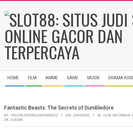
Skip
to
content
SLOT88:
Secondary
SITUS
HOME
FILM
ANIME
GAME
MUSIK
DRAMA KOR
Navigation
Menu
JUDI
Fantastic Beasts: The Secrets of Dumbledore
SLOT
BY:
TROUBLEDPENGUIN744A5DC2
ON:
23/06/2022
IN:
FILM
,
INFORMASI
,
UK
,
ULASAN