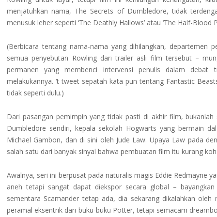
menjatuhkan nama, The Secrets of Dumbledore, tidak terdengar
menusuk leher seperti ‘The Deathly Hallows’ atau ‘The Half-Blood Pr
(Berbicara tentang nama-nama yang dihilangkan, departemen
semua penyebutan Rowling dari trailer asli film tersebut – m
permanen yang membenci intervensi penulis dalam debat tr
melakukannya. ‘t tweet sepatah kata pun tentang Fantastic Beast
tidak seperti dulu.)
Dari pasangan pemimpin yang tidak pasti di akhir film, bukanla
Dumbledore sendiri, kepala sekolah Hogwarts yang bermain dal
Michael Gambon, dan di sini oleh Jude Law. Upaya Law pada den
salah satu dari banyak sinyal bahwa pembuatan film itu kurang koh
Awalnya, seri ini berpusat pada naturalis magis Eddie Redmayne 
aneh tetapi sangat dapat diekspor secara global – bayangkan
sementara Scamander tetap ada, dia sekarang dikalahkan oleh
peramal eksentrik dari buku-buku Potter, tetapi semacam dreambo