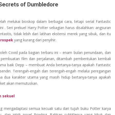
 Secrets of Dumbledore
ah melukai bioskop dalam berbagai cara, tetapi serial Fantastic
i . Seri prekuel Harry Potter sebagian harus disalahkan: angsuran
stis, tidak lebih dari latihan ekstensi merek yang sibuk, dan itu
prospek
yang kurang dari penyihir.
oleh Covid pada bagian terbaru ini – enam bulan penundaan, dan
 pembuatan film dan perjalanan, ditambah pembentukan kembali
nama baik Depp – membuat Anda bertanya-tanya apakah Fantastic
sendiri. Terengah-engah dan terengah-engah melalui peregangan
mana dua karakter utama yang masih hidup bertanya-tanya apakah
tiket akan memutuskan.
m sekuel
ng mengadaptasi semua kecuali satu dari tujuh buku Potter karya
au, dan intrik novel Rowling. Bahkan subtitlenya yang kikuk dan