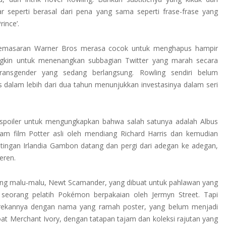
 seperti berasal dari pena yang sama seperti frase-frase yang
ince’.
 pemasaran Warner Bros merasa cocok untuk menghapus hampir
ungkin untuk menenangkan subbagian Twitter yang marah secara
ansgender yang sedang berlangsung. Rowling sendiri belum
s dalam lebih dari dua tahun menunjukkan investasinya dalam seri
h spoiler untuk mengungkapkan bahwa salah satunya adalah Albus
am film Potter asli oleh mendiang Richard Harris dan kemudian
tingan Irlandia Gambon datang dan pergi dari adegan ke adegan,
eren.
yang malu-malu, Newt Scamander, yang dibuat untuk pahlawan yang
 seorang pelatih Pokémon berpakaian oleh Jermyn Street. Tapi
 rekannya dengan nama yang ramah poster, yang belum menjadi
at Merchant Ivory, dengan tatapan tajam dan koleksi rajutan yang