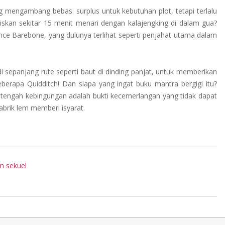
ng mengambang bebas: surplus untuk kebutuhan plot, tetapi terlalu
an sekitar 15 menit menari dengan kalajengking di dalam gua?
nce Barebone, yang dulunya terlihat seperti penjahat utama dalam
di sepanjang rute seperti baut di dinding panjat, untuk memberikan
eberapa Quidditch! Dan siapa yang ingat buku mantra bergigi itu?
tengah kebingungan adalah bukti kecemerlangan yang tidak dapat
pabrik lem memberi isyarat.
m sekuel