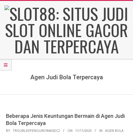
Skip
to
content
SLOT88:
Secondary
SITUS
Navigation
Menu
Agen Judi Bola Terpercaya
JUDI
SLOT
Beberapa Jenis Keuntungan Bermain di Agen Judi
ONLINE
Bola Terpercaya
2020-
BY:
TROUBLEDPENGUIN744A5DC2
ON:
11/11/2020
IN:
AGEN BOLA